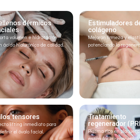
ellenos dérmicos
Estimuladores d
aciales
colágeno
orta volumen e hidratación
Mejoran firmeza y elast
n ácido hialurónico de calidad.
potenciando la regenera
ilos tensores
Tratamiento
regenerador (PR
ecto lifting inmediato para
Plasma rico en plaqueta
definir el óvalo facial.
estimular la regeneraci