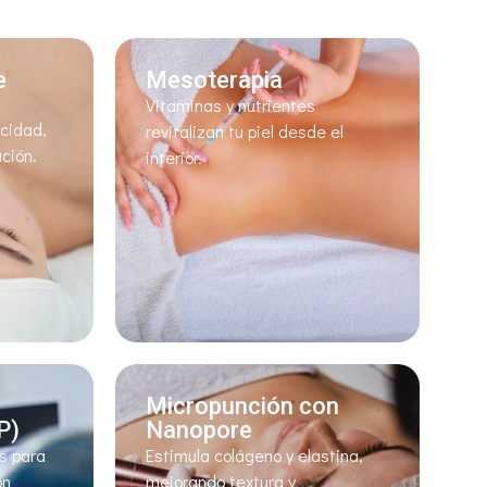
e
Mesoterapia
Vitaminas y nutrientes
icidad,
revitalizan tu piel desde el
ción.
interior.
Micropunción con
P)
Nanopore
s para
Estimula colágeno y elastina,
ón
mejorando textura y