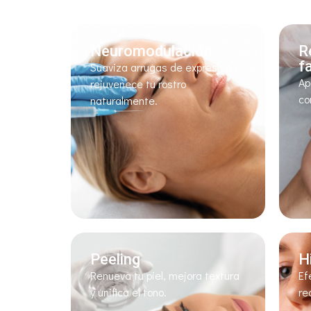
Neuromodulación
R
f
Suaviza arrugas de expresión y
Ap
rejuvenece tu rostro
co
naturalmente.
Peeling
H
Renueva tu piel, mejora textura
Ef
y unifica el tono.
re